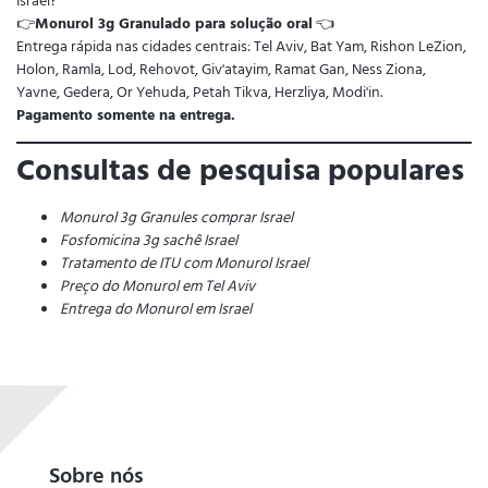
Israel?
👉
Monurol 3g Granulado para solução oral
👈
Entrega rápida nas cidades centrais: Tel Aviv, Bat Yam, Rishon LeZion,
Holon, Ramla, Lod, Rehovot, Giv'atayim, Ramat Gan, Ness Ziona,
Yavne, Gedera, Or Yehuda, Petah Tikva, Herzliya, Modi'in.
Pagamento somente na entrega.
Consultas de pesquisa populares
Monurol 3g Granules comprar Israel
Fosfomicina 3g sachê Israel
Tratamento de ITU com Monurol Israel
Preço do Monurol em Tel Aviv
Entrega do Monurol em Israel
Sobre nós