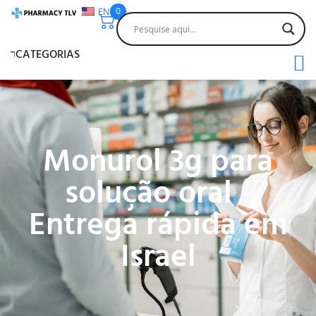
EN
0
CATEGORIAS
Monurol 3g para
solução oral -
Entrega rápida em
Israel