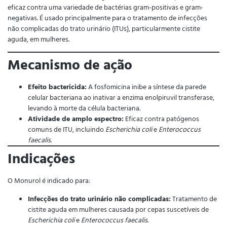
eficaz contra uma variedade de bactérias gram-positivas e gram-
negativas. É usado principalmente para o tratamento de infecções
não complicadas do trato urinário (ITUs), particularmente cistite
aguda, em mulheres.
Mecanismo de ação
Efeito bactericida:
A fosfomicina inibe a síntese da parede
celular bacteriana ao inativar a enzima enolpiruvil transferase,
levando à morte da célula bacteriana.
Atividade de amplo espectro:
Eficaz contra patógenos
comuns de ITU, incluindo
Escherichia coli
e
Enterococcus
faecalis
.
Indicações
O Monurol é indicado para:
Infecções do trato urinário não complicadas:
Tratamento de
cistite aguda em mulheres causada por cepas suscetíveis de
Escherichia coli
e
Enterococcus faecalis
.