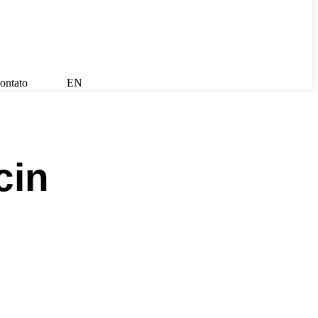
ontato
EN
cin