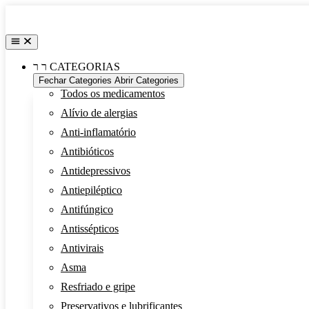
Pular
para
o
conteúdo
CATEGORIAS
Fechar Categories
Abrir Categories
Todos os medicamentos
Alívio de alergias
Anti-inflamatório
Antibióticos
Antidepressivos
Antiepiléptico
Antifúngico
Antissépticos
Antivirais
Asma
Resfriado e gripe
Preservativos e lubrificantes