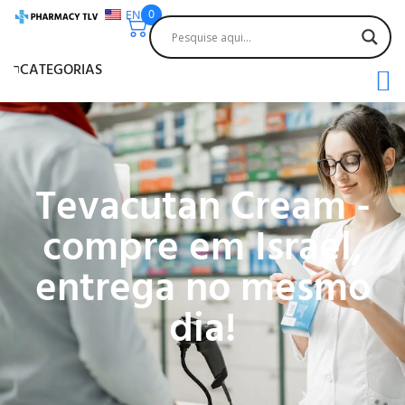
EN
0
CATEGORIAS
Tevacutan Cream -
compre em Israel,
entrega no mesmo
dia!