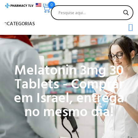
EN
0
CATEGORIAS
Melatonin 3mg 30
Tablets - Comprar
em Israel, entrega
no mesmo dia!