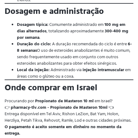
Dosagem e administração
Dosagem típica:
Comumente administrado em
100 mg em
dias alternados
, totalizando aproximadamente
300-400 mg
por semana
.
Duração do ciclo:
A duração recomendada do ciclo é entre
6-
8 semanas
O uso de esteroides anabolizantes é muito comum,
sendo frequentemente usado em conjunto com outros
esteroides anabolizantes para obter efeitos sinérgicos.
Local da injeção:
Administrado via
injeção intramuscular
em
áreas como o glúteo ou a coxa.
Onde comprar em Israel
Procurando por
Propionato de Masteron 10 ml
em Israel?
👉
pharmacy-tlv.com - Propionato de Masteron 10ml
👈
Entrega disponível em Tel Aviv, Rishon LeZion, Bat Yam, Holon,
Herzliya, Petah Tikva, Rehovot, Ramle, Lod e outras cidades próximas.
O pagamento é aceito somente em dinheiro no momento da
entrega.