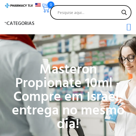
EN
0
CATEGORIAS
Masteron
Propionate 10ml -
Compre em Israel,
entrega no mesmo
dia!