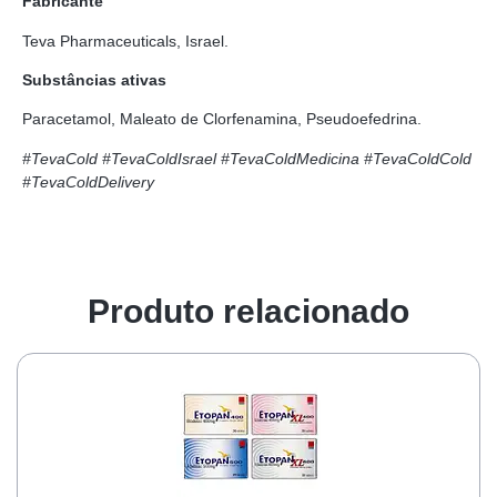
Fabricante
Teva Pharmaceuticals, Israel.
Substâncias ativas
Paracetamol, Maleato de Clorfenamina, Pseudoefedrina.
#TevaCold #TevaColdIsrael #TevaColdMedicina #TevaColdCold
#TevaColdDelivery
Produto relacionado