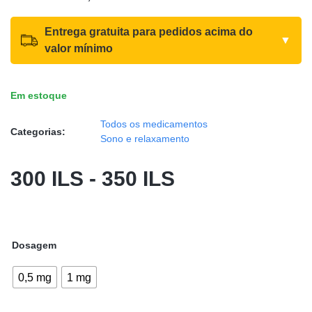
Entrega gratuita para pedidos acima do
▼
valor mínimo
Em estoque
Todos os medicamentos
Categorias:
Sono e relaxamento
300
ILS
-
350
ILS
Dosagem
0,5 mg
1 mg