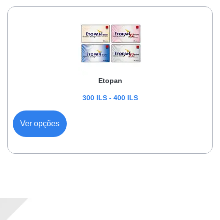
Etopan
300
ILS
-
400
ILS
Ver opções