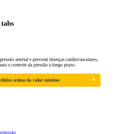
 tabs
pressão arterial e prevenir doenças cardiovasculares,
ara o controle da pressão a longo prazo.
edidos acima do valor mínimo
▼
ertensão