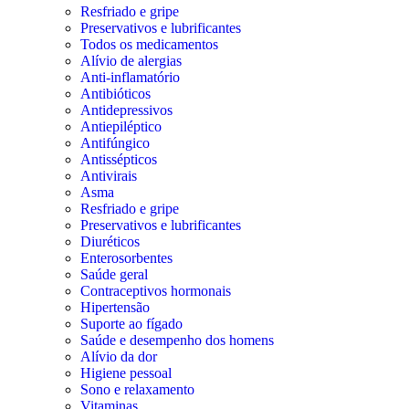
Resfriado e gripe
Preservativos e lubrificantes
Todos os medicamentos
Alívio de alergias
Anti-inflamatório
Antibióticos
Antidepressivos
Antiepiléptico
Antifúngico
Antissépticos
Antivirais
Asma
Resfriado e gripe
Preservativos e lubrificantes
Diuréticos
Enterosorbentes
Saúde geral
Contraceptivos hormonais
Hipertensão
Suporte ao fígado
Saúde e desempenho dos homens
Alívio da dor
Higiene pessoal
Sono e relaxamento
Vitaminas