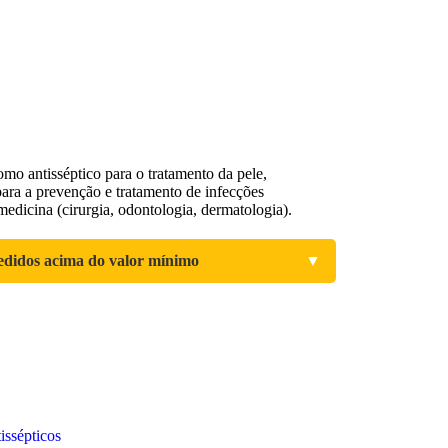
mo antisséptico para o tratamento da pele,
a a prevenção e tratamento de infecções
edicina (cirurgia, odontologia, dermatologia).
edidos acima do valor mínimo
▼
issépticos